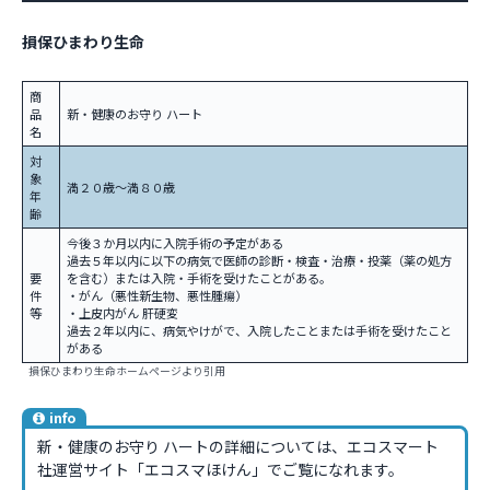
損保ひまわり生命
商
品
新・健康のお守り ハート
名
対
象
満２０歳～満８０歳
年
齢
今後３か月以内に入院手術の予定がある
過去５年以内に以下の病気で医師の診断・検査・治療・投薬（薬の処方
要
を含む）または入院・手術を受けたことがある。
件
・がん（悪性新生物、悪性腫瘍）
等
・上皮内がん 肝硬変
過去２年以内に、病気やけがで、入院したことまたは手術を受けたこと
がある
損保ひまわり生命ホームページより引用
info
新・健康のお守り ハートの詳細については、エコスマート
社運営サイト「エコスマほけん」でご覧になれます。