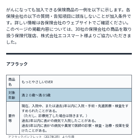
がんになっても加入できる保険商品の一例を以下に示します。各
保険会社の以下の質問・告知項目に該当しないことが加入条件で
す。詳しい情報は各保険会社のウェブサイトでご確認ください。
このページの掲載内容については、30社の保険会社の商品を取り
扱う保険代理店、株式会社エコスマート様よりご協力いただきま
した。
アフラック
商品
もっとやさしいEVER
名
対象
満２０歳～満８5歳
年齢
現在、入院中、または過去1年以内に入院・手術・先進医療・検査をす
すめられたことがある。
要件
（ただし、診療完了した場合は除きます。）
等
過去2年以内に表A*の病気で入院したことがある。
過去5年以内に表B*の病気や異常で医師の診察・検査・治療・投薬を受
けたことがある。
アフラックパンフレット（2017年2月）より引用