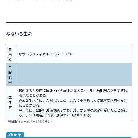
なないろ生命
商
品
なないろメディカルスーパーワイド
名
年
齢
範
囲
最近３カ月以内に医師・歯科医師から入院・手術・放射線治療をすすめ
られたことがある。
要
過去２年以内に、入院したこと、または手術もしくは放射線治療を受け
件
たことがある。
等
今までに、公的介護保険制度の要介護、要支援の認定を受けたことがあ
る。または現在、公的介護保険の申請中である。
朝日生命ホームページより引用
info