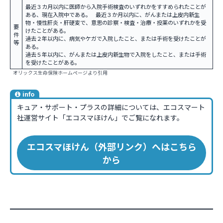
最近３カ月以内に医師から入院手術検査のいずれかをすすめられたことが
ある、現在入院中である。 最近３か月以内に、がんまたは上皮内新生
物・慢性肝炎・肝硬変で、意思の診察・検査・治療・投薬のいずれかを受
要
けたことがある。
件
過去２年以内に、病気やケガで入院したこと、または手術を受けたことが
等
ある。
過去５年以内に、がんまたは上皮内新生物で入院をしたこと、または手術
を受けたことがある。
オリックス生命保険ホームページより引用
info
キュア・サポート・プラスの詳細については、エコスマート
社運営サイト「エコスマほけん」でご覧になれます。
エコスマほけん（外部リンク）へはこちら
から