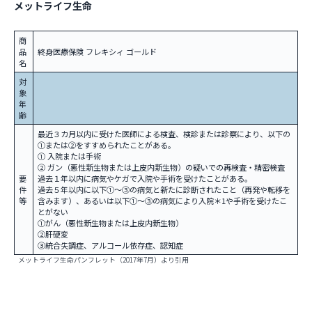
メットライフ生命
商
品
終身医療保険 フレキシィ ゴールド
名
対
象
年
齢
最近３カ月以内に受けた医師による検査、検診または診察により、以下の
①または②をすすめられたことがある。
① 入院または手術
② ガン（悪性新生物または上皮内新生物）の疑いでの再検査・精密検査
要
過去１年以内に病気やケガで入院や手術を受けたことがある。
件
過去５年以内に以下①～③の病気と新たに診断されたこと（再発や転移を
等
含みます）、あるいは以下①～③の病気により入院＊1や手術を受けたこ
とがない
①がん（悪性新生物または上皮内新生物）
②肝硬変
③統合失調症、アルコール依存症、認知症
メットライフ生命パンフレット（2017年7月）より引用